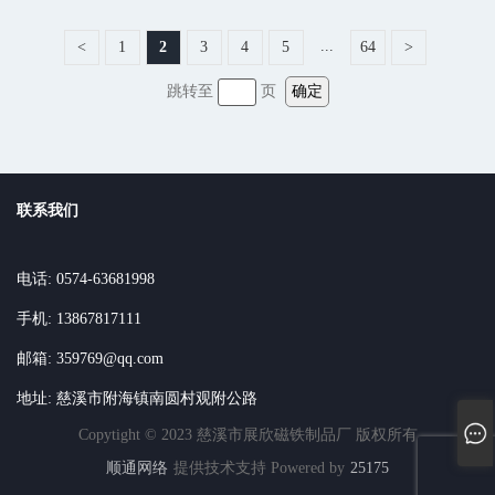
...
<
1
2
3
4
5
64
>
跳转至
页
确定
联系我们
电话: 0574-63681998
手机: 13867817111
邮箱: 359769@qq.com
地址: 慈溪市附海镇南圆村观附公路
Copytight © 2023 慈溪市展欣磁铁制品厂 版权所有
顺通网络
提供技术支持 Powered by
25175