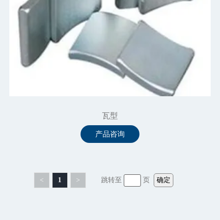
瓦型
产品咨询
<
1
>
跳转至
页
确定