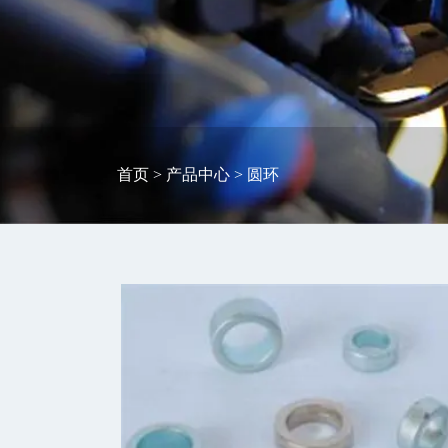
首页
>
产品中心
>
圆环