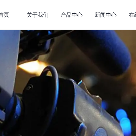
首页
关于我们
产品中心
新闻中心
在