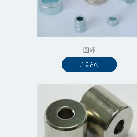
圆环
产品咨询