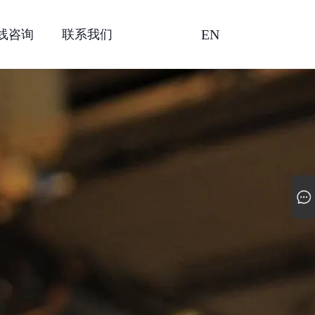
EN
线咨询
联系我们