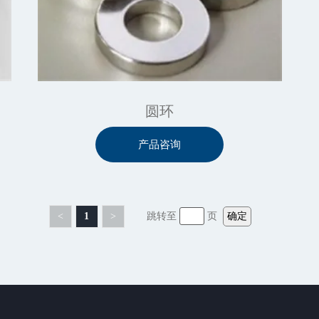
圆环
产品咨询
<
1
>
跳转至
页
确定