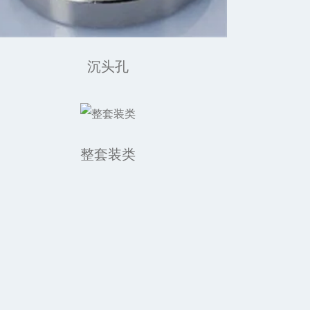
沉头孔
整套装类