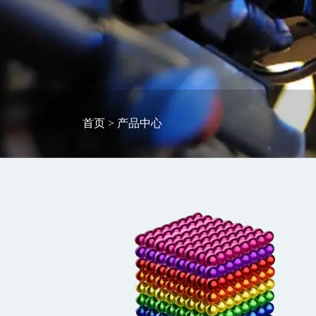
首页
>
产品中心