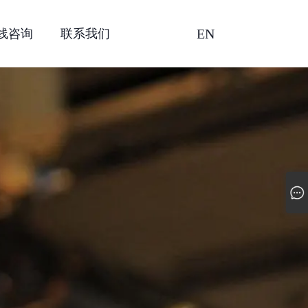
EN
线咨询
联系我们