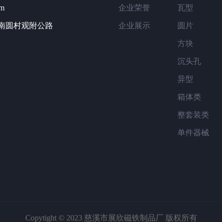
om
企业荣誉
瓦型
镇南圆村观附公路
企业展示
圆片
方块
沉头孔
异型
箱体类
整套装类
单件器械
Copytight © 2023 慈溪市展欣磁铁制品厂 版权所有