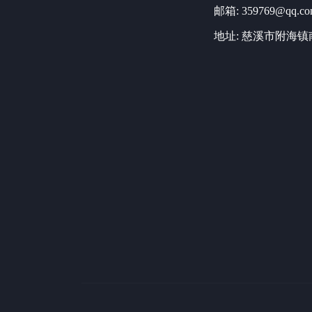
邮箱: 359769@qq.c
地址: 慈溪市附海