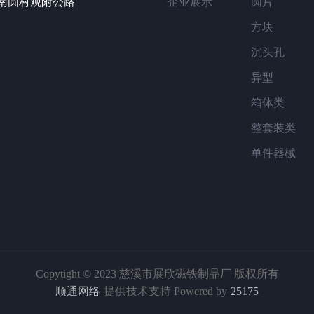
镇南圆村观附公路
企业展示
圆片
方块
沉头孔
异型
箱体类
整套装类
单件器械
Copytight © 2023 慈溪市展欣磁铁制品厂 版权所有
顺通网络
提供技术支持 Powered by
25175